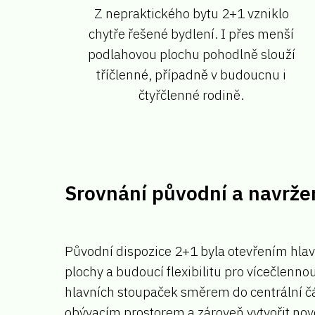
Z nepraktického bytu 2+1 vzniklo
chytře řešené bydlení. I přes menší
podlahovou plochu pohodlně slouží
tříčlenné, případně v budoucnu i
čtyřčlenné rodině.
Srovnání původní a navrže
Původní dispozice 2+1 byla otevřením hla
plochy a budoucí flexibilitu pro vícečlen
hlavních stoupaček směrem do centrální čás
obývacím prostorem a zároveň vytvořit nov