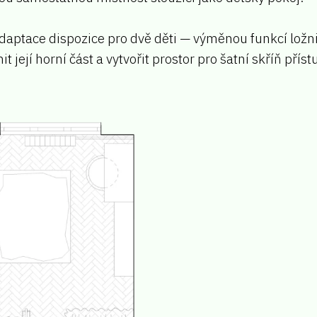
daptace dispozice pro dvě děti — výměnou funkcí ložni
 její horní část a vytvořit prostor pro šatní skříň přís