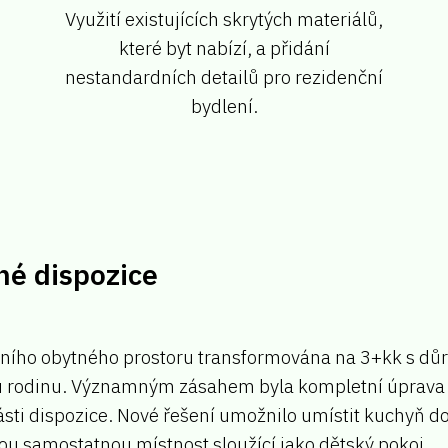
Využití existujících skrytých materiálů,
které byt nabízí, a přidání
nestandardních detailů pro rezidenční
bydlení.
né dispozice
vního obytného prostoru transformována na 3+kk s d
nou rodinu. Významným zásahem byla kompletní úprava
ti dispozice. Nové řešení umožnilo umístit kuchyň do
ou samostatnou místnost sloužící jako dětský pokoj.