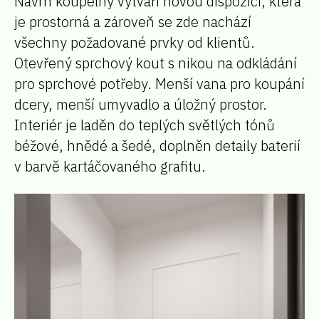
Návrh koupelny vytváří novou dispozici, která
je prostorná a zároveň se zde nachází
všechny požadované prvky od klientů.
Otevřený sprchový kout s nikou na odkládání
pro sprchové potřeby. Menší vana pro koupání
dcery, menší umyvadlo a úložný prostor.
Interiér je laděn do teplých světlých tónů
béžové, hnědé a šedé, doplněn detaily baterií
v barvě kartáčovaného grafitu.